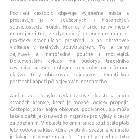
Pozitivní cestopis objevuje výjimečná místa a
přestavuje je v současných i historických
souvislostech. Projekt Hranice v srdci je výjimečný
mimo jiné i tím, že dynamická proměna mnoho let
prakticky stagnujícího prostředí je na obrazovce
viditelná v reálných souvislostech. To je velmi
zajímavé a mimořádně poučně i motivující.
Dokumentární cyklus má půdorys tradičního
cestopisu se vším, dobrým, co v sobě tento formát
ukrývá. Tedy obrazovou zajímavost, tematickou
pestrost i napětí při objevování neznámého.
Ambicí autorů bylo hledat takové oblasti na obou
stranách hranice, které je možné logicky propojit.
Cestopis je tak nejen objevnou podívanou, ale může
také sloužit jako návod či inspirace pro výlety a cesty
za poznáním. V oblasti kolem hranice totiž stále platí
léty kódovaná klišé, která výletníky svazují a jen málo
je lákají do země sousedů. Změnit pohled na tyto