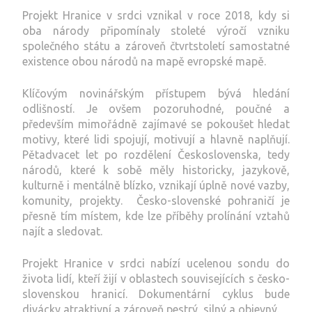
Projekt Hranice v srdci vznikal v roce 2018, kdy si
oba národy připomínaly stoleté výročí vzniku
společného státu a zároveň čtvrtstoletí samostatné
existence obou národů na mapě evropské mapě.
Klíčovým novinářským přístupem bývá hledání
odlišností. Je ovšem pozoruhodné, poučné a
především mimořádně zajímavé se pokoušet hledat
motivy, které lidi spojují, motivují a hlavně naplňují.
Pětadvacet let po rozdělení Československa, tedy
národů, které k sobě měly historicky, jazykově,
kulturně i mentálně blízko, vznikají úplně nové vazby,
komunity, projekty. Česko-slovenské pohraničí je
přesně tím místem, kde lze příběhy prolínání vztahů
najít a sledovat.
Projekt Hranice v srdci nabízí ucelenou sondu do
života lidí, kteří žijí v oblastech souvisejících s česko-
slovenskou hranicí. Dokumentární cyklus bude
divácky atraktivní a zároveň pestrý, silný a objevný.