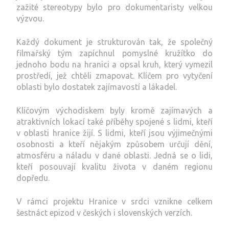
zažité stereotypy bylo pro dokumentaristy velkou
výzvou.
Každý dokument je strukturován tak, že společný
filmařský tým zapíchnul pomyslné kružítko do
jednoho bodu na hranici a opsal kruh, který vymezil
prostředí, jež chtěli zmapovat. Klíčem pro vytyčení
oblasti bylo dostatek zajímavostí a lákadel.
Klíčovým východiskem byly kromě zajímavých a
atraktivních lokací také příběhy spojené s lidmi, kteří
v oblasti hranice žijí. S lidmi, kteří jsou výjimečnými
osobnosti a kteří nějakým způsobem určují dění,
atmosféru a náladu v dané oblasti. Jedná se o lidi,
kteří posouvají kvalitu života v daném regionu
dopředu.
V rámci projektu Hranice v srdci vznikne celkem
šestnáct epizod v českých i slovenských verzích.