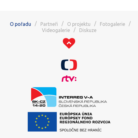
/
/
/
/
O pořadu
Partneři
O projektu
Fotogalerie
/
Videogalerie
Diskuze