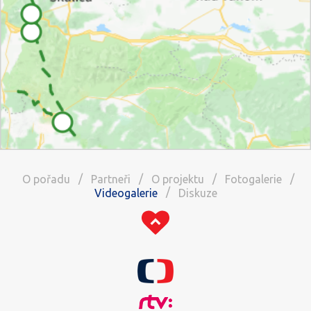
/
/
/
/
O pořadu
Partneři
O projektu
Fotogalerie
/
Videogalerie
Diskuze