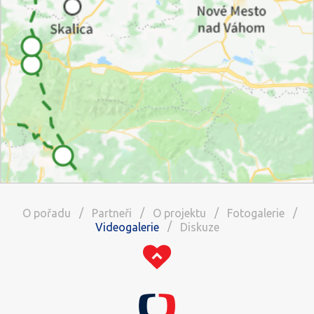
/
/
/
/
O pořadu
Partneři
O projektu
Fotogalerie
/
Videogalerie
Diskuze