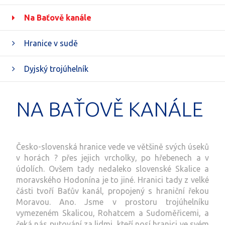
Na Baťově kanále
Hranice v sudě
Dyjský trojúhelník
NA BAŤOVĚ KANÁLE
Česko-slovenská hranice vede ve většině svých úseků
v horách ? přes jejich vrcholky, po hřebenech a v
údolích. Ovšem tady nedaleko slovenské Skalice a
moravského Hodonína je to jiné. Hranici tady z velké
části tvoří Baťův kanál, propojený s hraniční řekou
Moravou. Ano. Jsme v prostoru trojúhelníku
vymezeném Skalicou, Rohatcem a Sudoměřicemi, a
čeká nás putování za lidmi, kteří nosí hranici ve svém