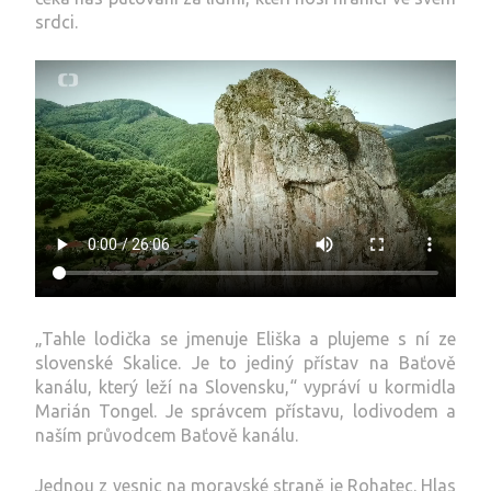
srdci.
„Tahle lodička se jmenuje Eliška a plujeme s ní ze
slovenské Skalice. Je to jediný přístav na Baťově
kanálu, který leží na Slovensku,“ vypráví u kormidla
Marián Tongel. Je správcem přístavu, lodivodem a
naším průvodcem Baťově kanálu.
Jednou z vesnic na moravské straně je Rohatec. Hlas