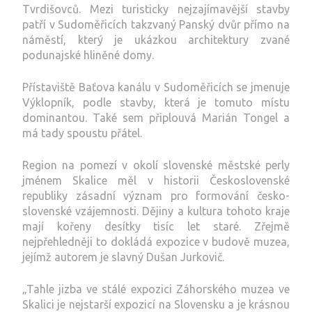
Tvrdišovců. Mezi turisticky nejzajímavější stavby
patří v Sudoměřicích takzvaný Panský dvůr přímo na
náměstí, který je ukázkou architektury zvané
podunajské hliněné domy.
Přístaviště Baťova kanálu v Sudoměřicích se jmenuje
Výklopník, podle stavby, která je tomuto místu
dominantou. Také sem připlouvá Marián Tongel a
má tady spoustu přátel.
Region na pomezí v okolí slovenské městské perly
jménem Skalice měl v historii Československé
republiky zásadní význam pro formování česko-
slovenské vzájemnosti. Dějiny a kultura tohoto kraje
mají kořeny desítky tisíc let staré. Zřejmě
nejpřehledněji to dokládá expozice v budově muzea,
jejímž autorem je slavný Dušan Jurkovič.
„Tahle jizba ve stálé expozici Záhorského muzea ve
Skalici je nejstarší expozicí na Slovensku a je krásnou