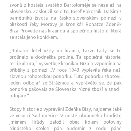
zvonů z kostela svatého Bartoloměje se nese až na
Slovensko. Zasloužil se o to Josef Pokorník. Dalším z
pamětníků života na česko-slovenském pomezí v
blízkosti řeky Moravy je kronikář Rohatce Zdeněk
Bíza. Provede nás krajinou a společnou historií, která
se stala jeho koníčkem.
„Rohatec ležel vždy na hranici, takže tady se to
prolínalo a dodneška prolíná. Ta společná historie,
řeč i kultura,“ vysvětluje kronikář Bíza a vzpomíná na
příběhy z pomezí. „V roce 1943 vyplavila řeka naší
slavnou rohateckou ponorku. Tuto ponorku zhotovil
jeden odbojář ze Strážnice a vyprávělo se, že pak
ponorka pašovala ze Slovenska různé zboží a snad i
odojáře.“
Stopy historie z vyprávění Zdeňka Bízy, najdeme také
ve vesnici Sudoměřice. V místě obranného hradiště
jménem Hrůdy založil obec kolem poloviny
třináctého století pán Sudomír z rodu pánů