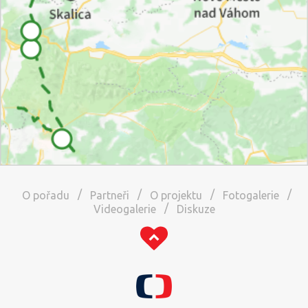
/
/
/
/
O pořadu
Partneři
O projektu
Fotogalerie
/
Videogalerie
Diskuze