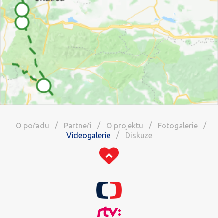
/
/
/
/
O pořadu
Partneři
O projektu
Fotogalerie
/
Videogalerie
Diskuze