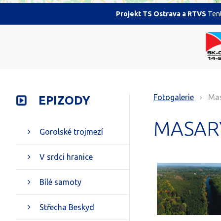
Projekt TS Ostrava a RTVS
Tent
Fotogalerie
› Mas
EPIZODY
MASAR
Gorolské trojmezí
V srdci hranice
Bílé samoty
Střecha Beskyd