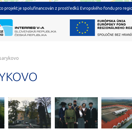
o projekt je spolufinancován z prostředků Evropského fondu pro region
arykovo
YKOVO