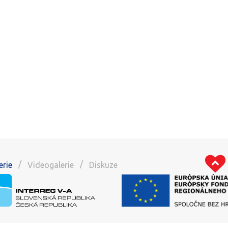
/
/
erie
Videogalerie
Diskuze