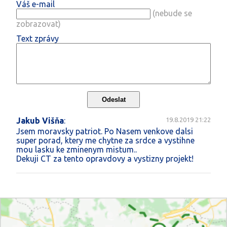
Váš e-mail
(nebude se
zobrazovat)
Text zprávy
Jakub Višňa
:
19.8.2019 21:22
Jsem moravsky patriot. Po Nasem venkove dalsi
super porad, ktery me chytne za srdce a vystihne
mou lasku ke zminenym mistum..
Dekuji CT za tento opravdovy a vystizny projekt!