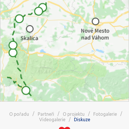
/
/
/
/
O pořadu
Partneři
O projektu
Fotogalerie
/
Videogalerie
Diskuze