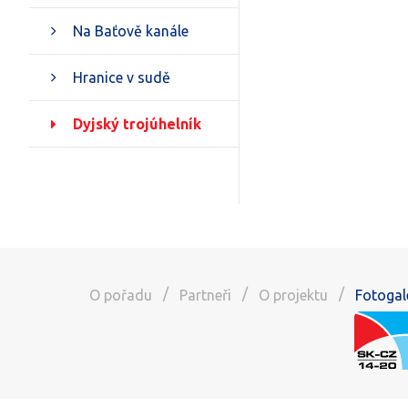
Na Baťově kanále
Hranice v sudě
Dyjský trojúhelník
/
/
/
O pořadu
Partneři
O projektu
Fotogal