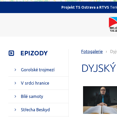
Projekt TS Ostrava a RTVS
Tent
Fotogalerie
› Dyjs
EPIZODY
DYJSKÝ
Gorolské trojmezí
V srdci hranice
Bílé samoty
Střecha Beskyd