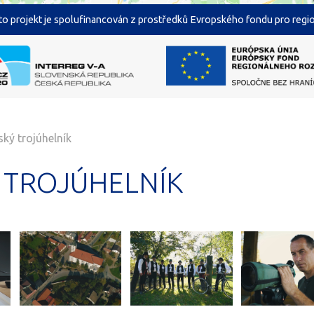
o projekt je spolufinancován z prostředků Evropského fondu pro region
ký trojúhelník
 TROJÚHELNÍK