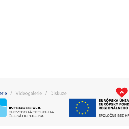
/
/
erie
Videogalerie
Diskuze