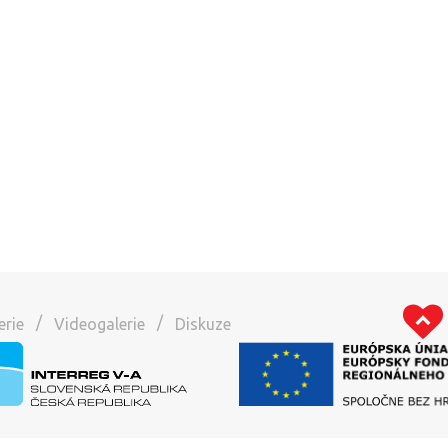
/
/
erie
Videogalerie
Diskuze