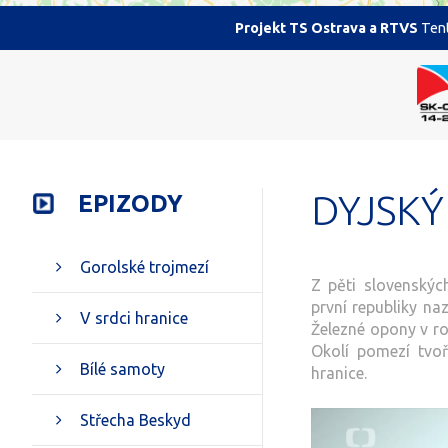
Projekt TS Ostrava a RTVS
Tent
DYJSKÝ
EPIZODY
Gorolské trojmezí
Z pěti slovenských
první republiky n
V srdci hranice
Železné opony v ro
Okolí pomezí tvoř
Bílé samoty
hranice.
Střecha Beskyd