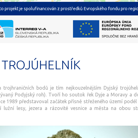
o projekt je spolufinancován z prostředků Evropského fondu pro region
 TROJÚHELNÍK
 trojhraničních bodů je tím nejkouzelnějším Dyjský trojúhel
azývaný Podyjský roh). Tvoří ho soutok řek Dyje a Moravy a 
ce 1989 představoval začátek přísně střeženého území podél 
í lužní lesy, jezera a rázovité vesnice a města na obou s