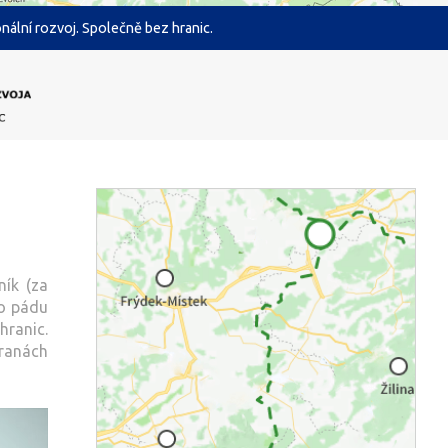
ální rozvoj. Společně bez hranic.
ník (za
do pádu
hranic.
tranách