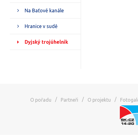
Na Baťově kanále
Hranice v sudě
Dyjský trojúhelník
/
/
/
O pořadu
Partneři
O projektu
Fotogal