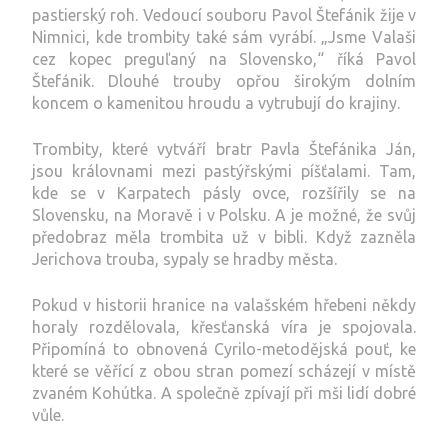
pastierský roh. Vedoucí souboru Pavol Štefánik žije v
Nimnici, kde trombity také sám vyrábí. „Jsme Valaši
cez kopec preguľaný na Slovensko,“ říká Pavol
Štefánik. Dlouhé trouby opřou širokým dolním
koncem o kamenitou hroudu a vytrubují do krajiny.
Trombity, které vytváří bratr Pavla Štefánika Ján,
jsou královnami mezi pastýřskými píšťalami. Tam,
kde se v Karpatech pásly ovce, rozšířily se na
Slovensku, na Moravě i v Polsku. A je možné, že svůj
předobraz měla trombita už v bibli. Když zazněla
Jerichova trouba, sypaly se hradby města.
Pokud v historii hranice na valašském hřebeni někdy
horaly rozdělovala, křesťanská víra je spojovala.
Připomíná to obnovená Cyrilo-metodějská pouť, ke
které se věřící z obou stran pomezí scházejí v místě
zvaném Kohútka. A společně zpívají při mši lidí dobré
vůle.