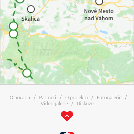
/
/
/
/
O pořadu
Partneři
O projektu
Fotogalerie
/
Videogalerie
Diskuze