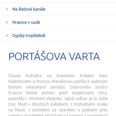
Na Baťově kanále
Hranice v sudě
Dyjský trojúhelník
PORTÁŠOVA VARTA
Osada Kohútka na hraničním hřebeni mezi
Halenkovem a Hornou Marykovou patřila k opěrným
bodům valašských portášů. Dobrovolní strážci
hranice hlídali pomezí před loupeživými Uhry,
pašeráky i místními zbojníky. Jejich odkaz je tu stále
živý. Muži v dlouhých kabátech, s mohutnými širáky
na hlavě, s pistolemi za opaskem a puškami přes
rameno pravidelně přicházejí na pomezí a vzpomínají