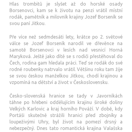
Hlas trombitů je slyšet až do horské osady
Borsenovci, kam se k životu na penzi vrátil místní
rodák, pamětník a milovník krajiny Jozef Borseník se
svou paní Jitkou.
Pře více než sedmdesáti lety, krátce po 2. světové
válce se Jozef Borseník narodil ve dřevěnce na
samotě Borsenovci v lesích nad vesnicí Horná
Maryková. Ještě jako dítě se s rodiči přestěhoval do
Čech, rodina gam hledala práci. Teď se rodák do své
rodné roubenky natrvalo vrátil. Většinu roku tam žije
se svou českou manželkou Jitkou, chodí krajinou a
vzpomíná na dětství a život v Československu.
Česko-slovenská hranice se tady v Javorníkách
táhne po hřebeni oddělujícím krajinu široké doliny
Velkých Karlovic a kraj horního Pováží. V době, kdy
Portáši skutečně strážili hranici před zbojníky a
loupeživými Uhry, byl život na pomezí drsný a
nebezpečný. Dnes tato romantická krajina Valašska