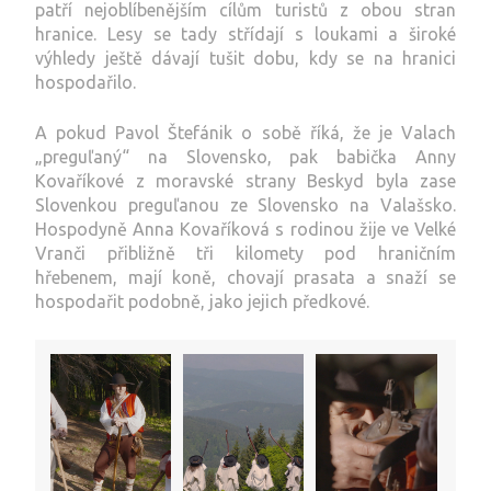
patří nejoblíbenějším cílům turistů z obou stran
hranice. Lesy se tady střídají s loukami a široké
výhledy ještě dávají tušit dobu, kdy se na hranici
hospodařilo.
A pokud Pavol Štefánik o sobě říká, že je Valach
„preguľaný“ na Slovensko, pak babička Anny
Kovaříkové z moravské strany Beskyd byla zase
Slovenkou preguľanou ze Slovensko na Valašsko.
Hospodyně Anna Kovaříková s rodinou žije ve Velké
Vranči přibližně tři kilomety pod hraničním
hřebenem, mají koně, chovají prasata a snaží se
hospodařit podobně, jako jejich předkové.