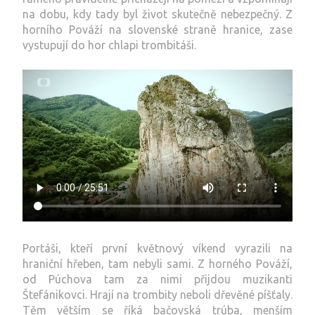
na dobu, kdy tady byl život skutečně nebezpečný. Z
horního Pováží na slovenské straně hranice, zase
vystupují do hor chlapi trombitáši.
Portáši, kteří první květnový víkend vyrazili na
hraniční hřeben, tam nebyli sami. Z horného Pováží,
od Púchova tam za nimi přijdou muzikanti
Štefánikovci. Hrají na trombity neboli dřevěné píšťaly.
Těm větším se říká bačovská trúba, menším