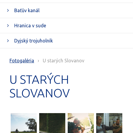
Baťův kanál
Hranica v sude
Dyjský trojuholník
Fotogaléria
› U starých Slovanov
U STARÝCH
SLOVANOV