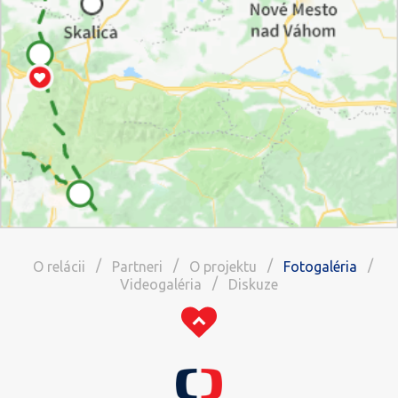
/
/
/
/
O relácii
Partneri
O projektu
Fotogaléria
/
Videogaléria
Diskuze