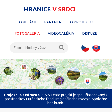
HRANICE
V SRDCI
O RELÁCII
PARTNERI
O PROJEKTU
FOTOGALÉRIA
VIDEOGALÉRIA
DISKUZE
Projekt TS Ostrava a RTVS
Tento projekt je spolufinancovaný z
prostriedkov Európskeho fondu regionálneho rozvoja. Spoločne
bez hraníc.